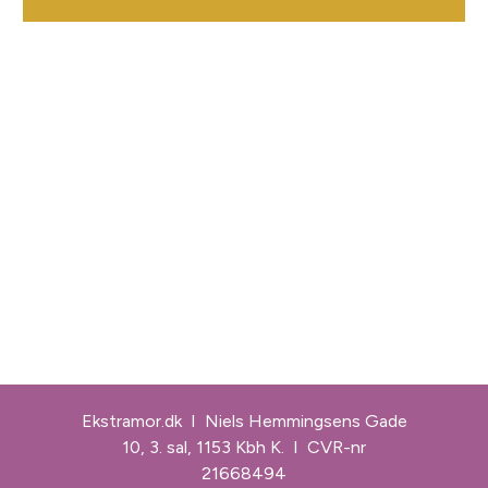
Ekstramor.dk
I
Niels Hemmingsens Gade
10, 3. sal, 1153 Kbh K.
I CVR-nr
21668494