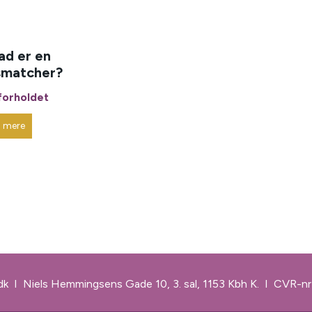
ad er en
smatcher?
forholdet
s mere
dk
I
Niels Hemmingsens Gade 10, 3. sal, 1153 Kbh K.
I CVR-n