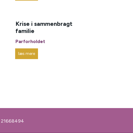
Krise i sammenbragt
familie
Parforholdet
læs mere
r
21668494