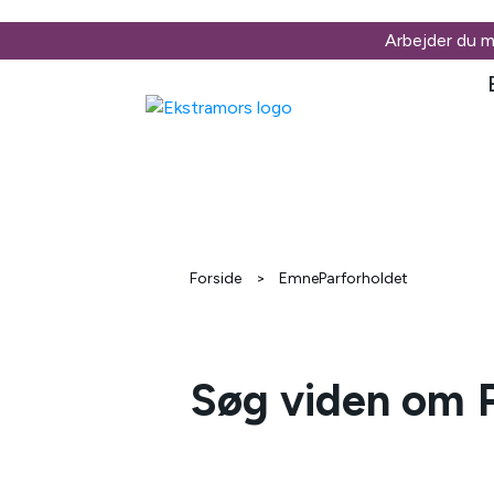
Arbejder du 
Forside
>
EmneParforholdet
Søg viden om