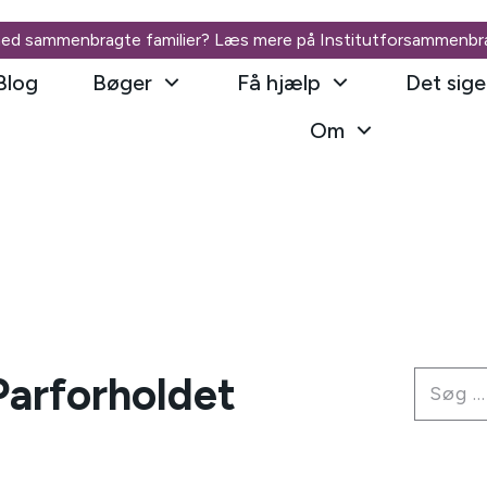
med sammenbragte familier? Læs mere på
Insti
tutforsammenbrag
Blog
Bøger
Få hjælp
Det sige
Om
Parforholdet