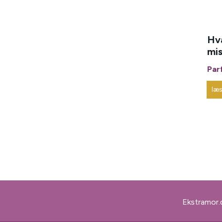
Hv
mi
Par
læ
Ekstramor.