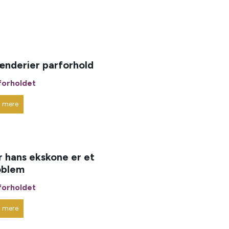
ænderier parforhold
forholdet
s mere
 hans ekskone er et
oblem
forholdet
s mere