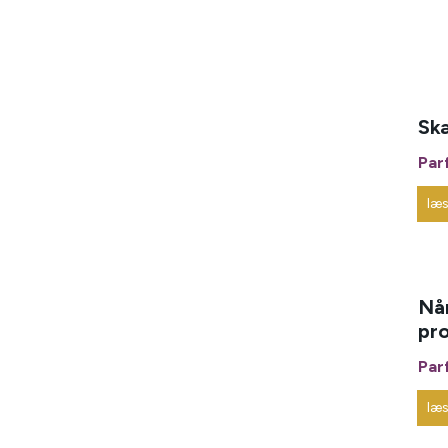
Sk
Par
læ
Når
pr
Par
læ