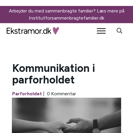
Arbejder du med sammenbragte familier? Læs mere på
Insti
tutforsammenbragtefamilier.dk
Kommunikation i
parforholdet
Parforholdet
|
0
Kommentar