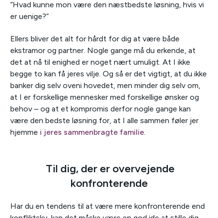
“Hvad kunne mon være den næstbedste løsning, hvis vi
er uenige?”
Ellers bliver det alt for hårdt for dig at være både
ekstramor og partner. Nogle gange må du erkende, at
det at nå til enighed er noget nært umuligt. At I ikke
begge to kan få jeres vilje. Og så er det vigtigt, at du ikke
banker dig selv oveni hovedet, men minder dig selv om,
at I er forskellige mennesker med forskellige ønsker og
behov – og at et kompromis derfor nogle gange kan
være den bedste løsning for, at I alle sammen føler jer
hjemme
i jeres sammenbragte familie
.
Til dig, der er overvejende
konfronterende
Har du en tendens til at være mere konfronterende end
konfliktsky, kan det måske være en god ide at stille dig