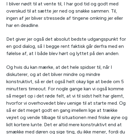
I bliver nødt til at vente til, I har god tid og godt med
overskud til at sætte jer ned og snakke sammen. Til,
ingen af jer bliver stressede af tingene omkring jer eller
har en deadline.
Det giver jer også det absolut bedste udgangspunkt for
en god dialog, så I begge rent faktisk går derfra med en
følelse af, at I både blev hørt og lyttet på den anden.
Og hvis du kan mærke, at det hele spidser til, når I
diskuterer, og at det bliver mindre og mindre
konstruktivt, så er det også helt okay lige at bede om 5
minutters timeout. For nogle gange kan vi også komme
så meget op i det røde felt, at vi til sidst helt har glemt,
hvorfor vi overhovedet blev uenige til at starte med. Og
så er det meget godt en gang imellem lige at trække
vejret og vende tilbage til situationen med friske øjne og
lidt kortere lunte. Det er altid mere konstruktivt end at
smække med døren og sige ting, du ikke mener, fordi du